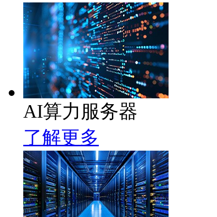
AI算力服务器
了解更多