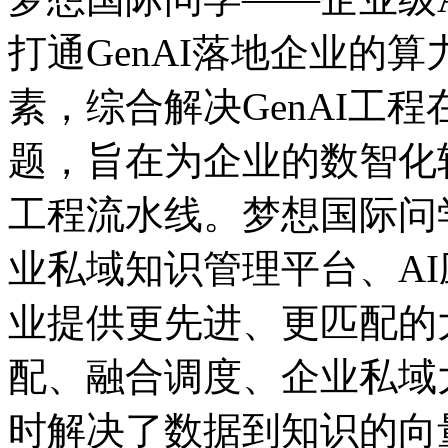
打通GenAI落地企业的算力
素，综合解决GenAI工程在
题，旨在为企业的数智
工程流水线。梦想国际问学
业私域知识管理平台、A
业提供更先进、更匹配的
配、融合调度、企业
时解决了数据到知识的向