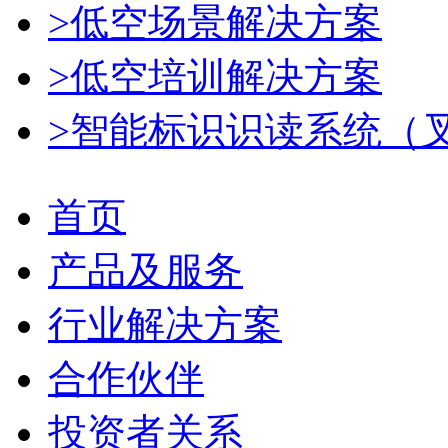
>低空场景解决方案
>低空培训解决方案
>智能标识识读系统（
首页
产品及服务
行业解决方案
合作伙伴
投资者关系