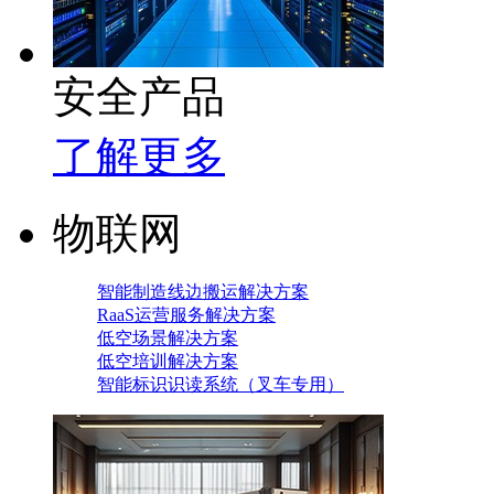
安全产品
了解更多
物联网
智能制造线边搬运解决方案
RaaS运营服务解决方案
低空场景解决方案
低空培训解决方案
智能标识识读系统（叉车专用）