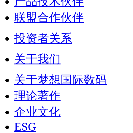
产品技术伙伴
联盟合作伙伴
投资者关系
关于我们
关于梦想国际数码
理论著作
企业文化
ESG