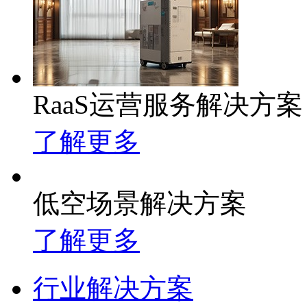
RaaS运营服务解决方案
了解更多
低空场景解决方案
了解更多
行业解决方案