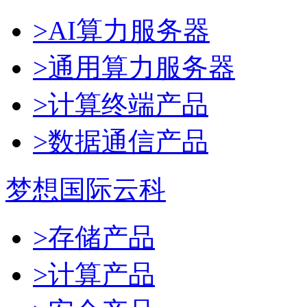
>AI算力服务器
>通用算力服务器
>计算终端产品
>数据通信产品
梦想国际云科
>存储产品
>计算产品