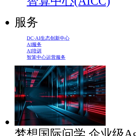
智算中心(AICC)
服务
DC·AI生态创新中心
AI服务
AI培训
智算中心运营服务
梦想国际问学 企业级Ag