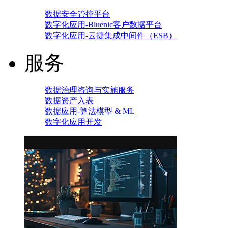
数据安全管控平台
数字化应用-Bluenic客户数据平台
数字化应用-云捷集成中间件（ESB）
服务
数据治理咨询与实施服务
数据资产入表
数据应用-算法模型 & ML
数字化应用开发