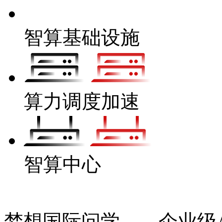
智算基础设施
算力调度加速
智算中心
梦想国际问学——企业级Ag