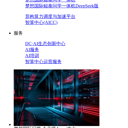
梦想国际鲲泰问学一体机DeepSeek版
异构算力调度与加速平台
智算中心(AICC)
服务
DC·AI生态创新中心
AI服务
AI培训
智算中心运营服务