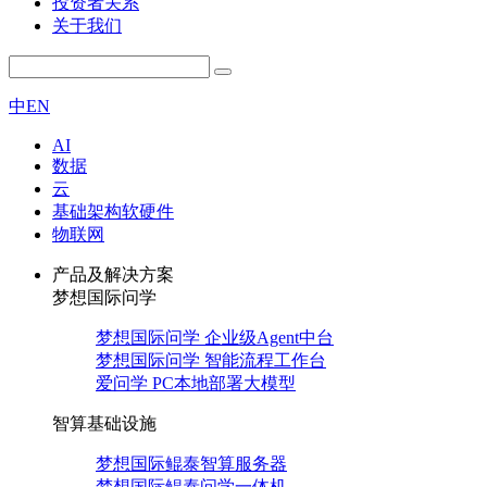
投资者关系
关于我们
中
EN
AI
数据
云
基础架构软硬件
物联网
产品及解决方案
梦想国际问学
梦想国际问学 企业级Agent中台
梦想国际问学 智能流程工作台
爱问学 PC本地部署大模型
智算基础设施
梦想国际鲲泰智算服务器
梦想国际鲲泰问学一体机