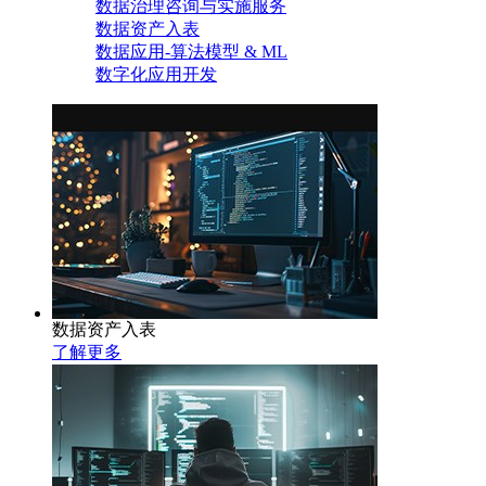
数据治理咨询与实施服务
数据资产入表
数据应用-算法模型 & ML
数字化应用开发
数据资产入表
了解更多