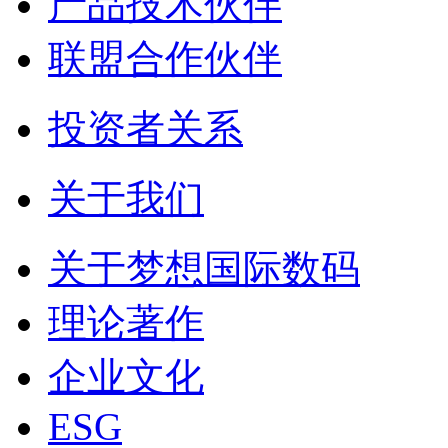
产品技术伙伴
联盟合作伙伴
投资者关系
关于我们
关于梦想国际数码
理论著作
企业文化
ESG