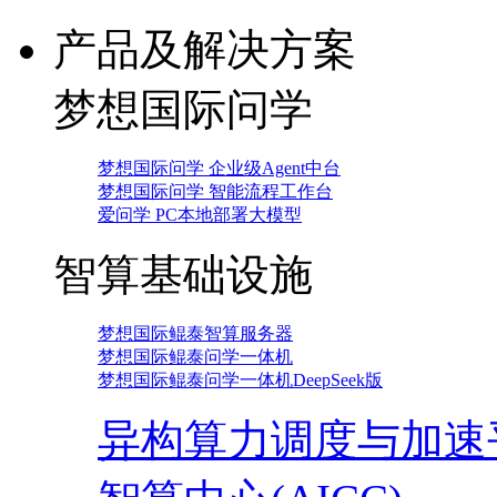
产品及解决方案
梦想国际问学
梦想国际问学 企业级Agent中台
梦想国际问学 智能流程工作台
爱问学 PC本地部署大模型
智算基础设施
梦想国际鲲泰智算服务器
梦想国际鲲泰问学一体机
梦想国际鲲泰问学一体机DeepSeek版
异构算力调度与加速