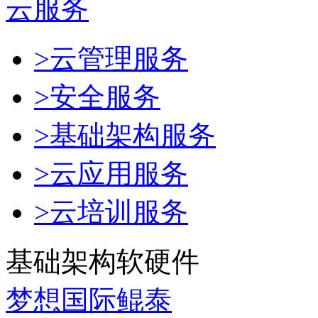
云服务
>云管理服务
>安全服务
>基础架构服务
>云应用服务
>云培训服务
基础架构软硬件
梦想国际鲲泰