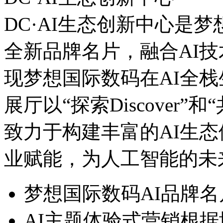
DC·AI生态创新中心是
全新品牌名片，融合AI技
现梦想国际数码在AI全
展厅以“探索Discover”和“共
致力于构建丰富的AI生态体系
业赋能，为人工智能
梦想国际数码AI品牌名
AI主题体验式营销根据