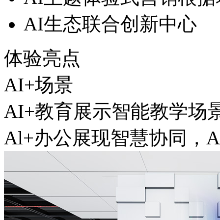
AI生态联合创新中心
体验亮点
AI+场景
AI+教育展示智能教学场景
Al+办公展现智慧协同