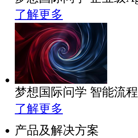
了解更多
梦想国际问学 智能流
了解更多
产品及解决方案