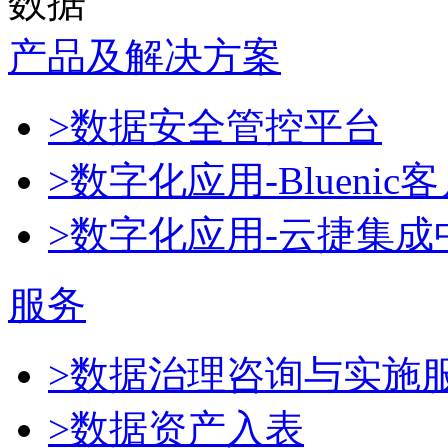
数据
产品及解决方案
>数据安全管控平台
>数字化应用-Blueni
>数字化应用-云捷集成
服务
>数据治理咨询与实施
>数据资产入表