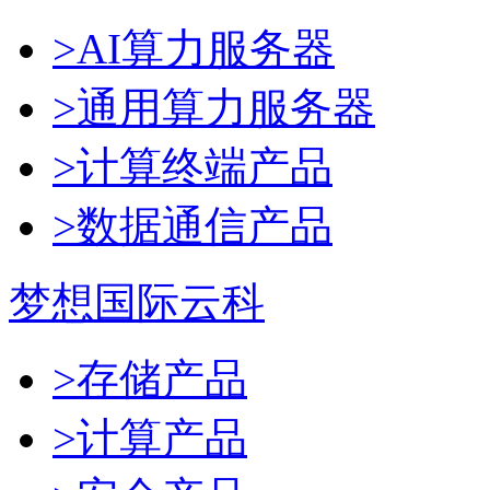
>AI算力服务器
>通用算力服务器
>计算终端产品
>数据通信产品
梦想国际云科
>存储产品
>计算产品