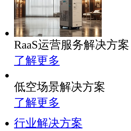
RaaS运营服务解决方案
了解更多
低空场景解决方案
了解更多
行业解决方案