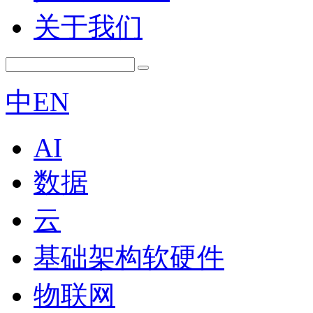
关于我们
中
EN
AI
数据
云
基础架构软硬件
物联网