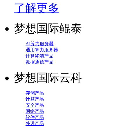
了解更多
梦想国际鲲泰
AI算力服务器
通用算力服务器
计算终端产品
数据通信产品
梦想国际云科
存储产品
计算产品
安全产品
网络产品
软件产品
外设产品