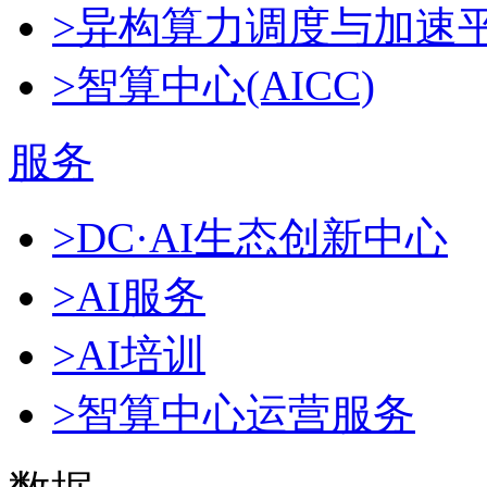
>异构算力调度与加速
>智算中心(AICC)
服务
>DC·AI生态创新中心
>AI服务
>AI培训
>智算中心运营服务