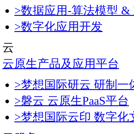
>数据应用-算法模型 & 
>数字化应用开发
云
云原生产品及应用平台
>梦想国际研云 研制
>磐云 云原生PaaS平台
>梦想国际云印 数字化