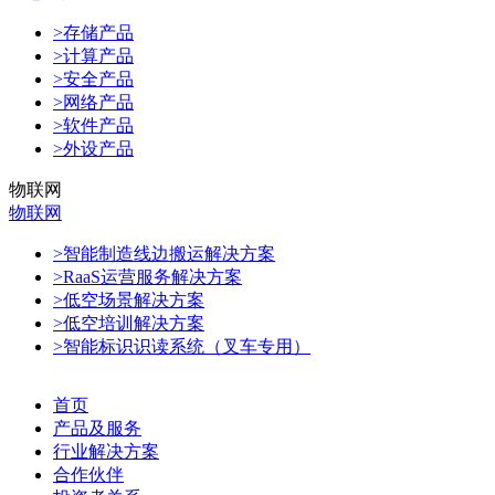
>存储产品
>计算产品
>安全产品
>网络产品
>软件产品
>外设产品
物联网
物联网
>智能制造线边搬运解决方案
>RaaS运营服务解决方案
>低空场景解决方案
>低空培训解决方案
>智能标识识读系统（叉车专用）
首页
产品及服务
行业解决方案
合作伙伴