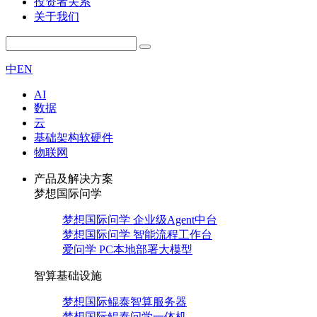
投资者关系
关于我们
中
EN
AI
数据
云
基础架构软硬件
物联网
产品及解决方案
梦想国际问学
梦想国际问学 企业级Agent中台
梦想国际问学 智能流程工作台
爱问学 PC本地部署大模型
智算基础设施
梦想国际鲲泰智算服务器
梦想国际鲲泰问学一体机